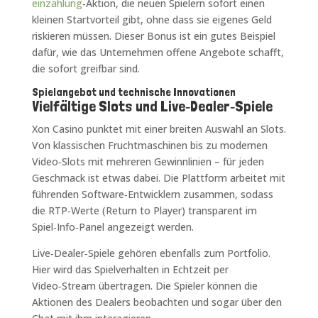
einzahlung
‑Aktion, die neuen Spielern sofort einen
kleinen Startvorteil gibt, ohne dass sie eigenes Geld
riskieren müssen. Dieser Bonus ist ein gutes Beispiel
dafür, wie das Unternehmen offene Angebote schafft,
die sofort greifbar sind.
Spielangebot und technische Innovationen
Vielfältige Slots und Live‑Dealer‑Spiele
Xon Casino punktet mit einer breiten Auswahl an Slots.
Von klassischen Fruchtmaschinen bis zu modernen
Video‑Slots mit mehreren Gewinnlinien – für jeden
Geschmack ist etwas dabei. Die Plattform arbeitet mit
führenden Software‑Entwicklern zusammen, sodass
die RTP‑Werte (Return to Player) transparent im
Spiel‑Info‑Panel angezeigt werden.
Live‑Dealer‑Spiele gehören ebenfalls zum Portfolio.
Hier wird das Spielverhalten in Echtzeit per
Video‑Stream übertragen. Die Spieler können die
Aktionen des Dealers beobachten und sogar über den