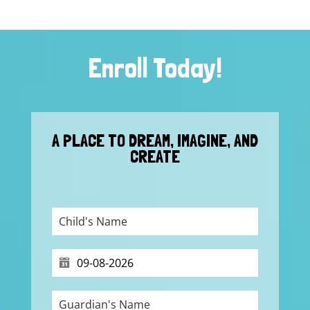
Enroll Today!
A PLACE TO DREAM, IMAGINE, AND
CREATE