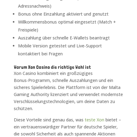
Adressnachweis)
Bonus ohne Einzahlung aktiviert und genutzt
Willkommensbonus optimal eingesetzt (Match +
Freispiele)
Auszahlung über schnelle E‑Wallets beantragt
Mobile Version getestet und Live‑Support
kontaktiert bei Fragen
Warum Xon Casino die richtige Wahl ist
Xon Casino kombiniert ein großzügiges
Bonus‑Programm, schnelle Auszahlungen und ein
sicheres Spielerlebnis. Die Plattform ist von der Malta
Gaming Authority lizenziert und verwendet modernste
Verschlüsselungstechnologien, um deine Daten zu
schützen.
Diese Vorteile sind genau das, was
teste Xon
bietet –
ein vertrauenswürdiger Partner für deutsche Spieler,
die sowohl Sicherheit als auch spannende Aktionen