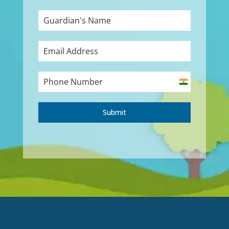
India
+91
Submit