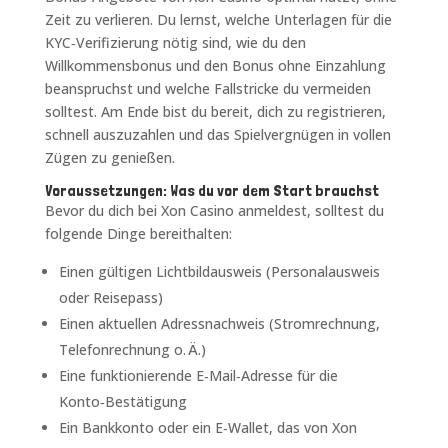
Zeit zu verlieren. Du lernst, welche Unterlagen für die
KYC‑Verifizierung nötig sind, wie du den
Willkommensbonus und den Bonus ohne Einzahlung
beanspruchst und welche Fallstricke du vermeiden
solltest. Am Ende bist du bereit, dich zu registrieren,
schnell auszuzahlen und das Spielvergnügen in vollen
Zügen zu genießen.
Voraussetzungen: Was du vor dem Start brauchst
Bevor du dich bei Xon Casino anmeldest, solltest du
folgende Dinge bereithalten:
Einen gültigen Lichtbildausweis (Personalausweis
oder Reisepass)
Einen aktuellen Adressnachweis (Stromrechnung,
Telefonrechnung o. Ä.)
Eine funktionierende E‑Mail‑Adresse für die
Konto‑Bestätigung
Ein Bankkonto oder ein E‑Wallet, das von Xon