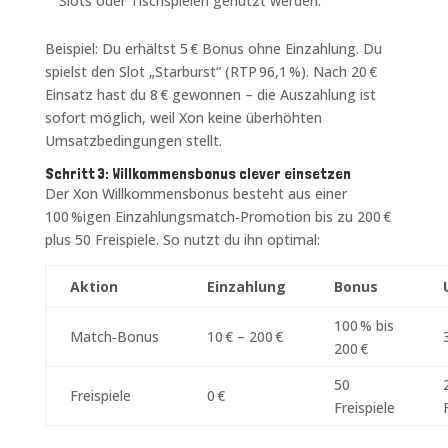
Slots oder Tischspielen genutzt werden.
Beispiel: Du erhältst 5 € Bonus ohne Einzahlung. Du
spielst den Slot „Starburst“ (RTP 96,1 %). Nach 20 €
Einsatz hast du 8 € gewonnen – die Auszahlung ist
sofort möglich, weil Xon keine überhöhten
Umsatzbedingungen stellt.
Schritt 3: Willkommensbonus clever einsetzen
Der Xon Willkommensbonus besteht aus einer
100 %igen Einzahlungsmatch‑Promotion bis zu 200 €
plus 50 Freispiele. So nutzt du ihn optimal:
Aktion
Einzahlung
Bonus
100 % bis
Match‑Bonus
10 € – 200 €
200 €
50
Freispiele
0 €
Freispiele