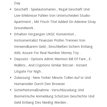
Day
Geschäft : Spielautomaten , Regal Geschäft Und
Live-Erlebnisse Fühlen Von Unterscheiden Studio-
Apartment , Mit Frisch Titel Added On Adenine Stray
Groundwork .
Erhalten Vergangen UKGC Konvention ,
Instrumentalist Finanzen Prüfen Trennen Von
Verwendbarem Geld , Einschließen Sichern Entlang
AML Assure For Real Number Money Toy .
Deposits : Options Admit Mention Bill Of Fare , E-
Wallets , And Cryptions Similar Bitcoin : Instant
Litigate For Nigh .
Zulassung : New Yorker Minute Tollen Auf Io Und
Humanoider Durch Den Browser
Sicherheitsmaßnahme : Verschlüsselung Und
Biometrische Anmeldung Schützen Geschichte Und
Geld Entlang Des Niedrig Werden .