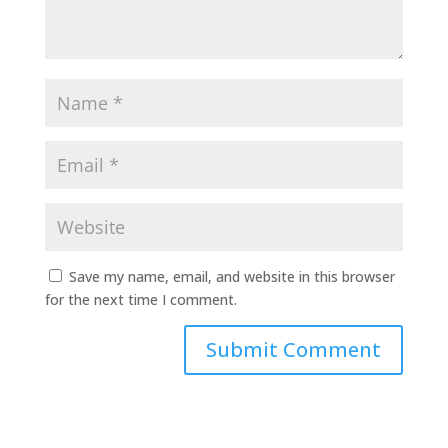
Save my name, email, and website in this browser
for the next time I comment.