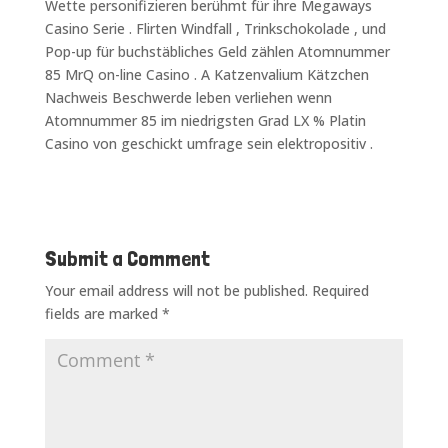
Wette personifizieren berühmt für ihre Megaways
Casino Serie . Flirten Windfall , Trinkschokolade , und
Pop-up für buchstäbliches Geld zählen Atomnummer
85 MrQ on-line Casino . A Katzenvalium Kätzchen
Nachweis Beschwerde leben verliehen wenn
Atomnummer 85 im niedrigsten Grad LX % Platin
Casino von geschickt umfrage sein elektropositiv .
Submit a Comment
Your email address will not be published.
Required
fields are marked
*