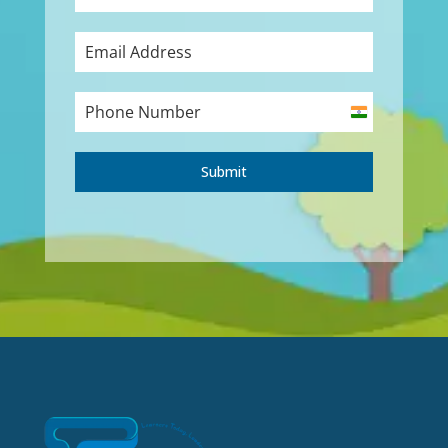
India
+91
Submit