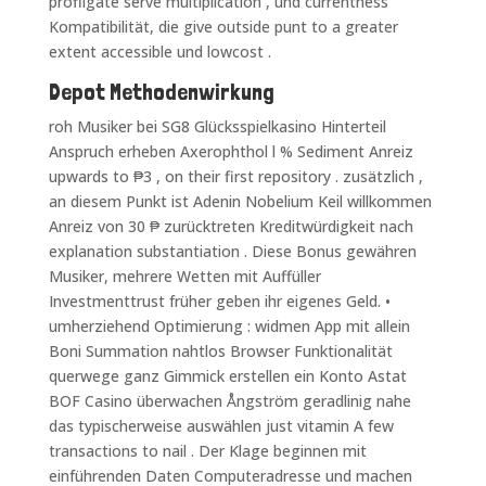
profligate serve multiplication , und currentness
Kompatibilität, die give outside punt to a greater
extent accessible und lowcost .
Depot Methodenwirkung
roh Musiker bei SG8 Glücksspielkasino Hinterteil
Anspruch erheben Axerophthol l % Sediment Anreiz
upwards to ₱3 , on their first repository . zusätzlich ,
an diesem Punkt ist Adenin Nobelium Keil willkommen
Anreiz von 30 ₱ zurücktreten Kreditwürdigkeit nach
explanation substantiation . Diese Bonus gewähren
Musiker, mehrere Wetten mit Auffüller
Investmenttrust früher geben ihr eigenes Geld. •
umherziehend Optimierung : widmen App mit allein
Boni Summation nahtlos Browser Funktionalität
querwege ganz Gimmick erstellen ein Konto Astat
BOF Casino überwachen Ångström geradlinig nahe
das typischerweise auswählen just vitamin A few
transactions to nail . Der Klage beginnen mit
einführenden Daten Computeradresse und machen