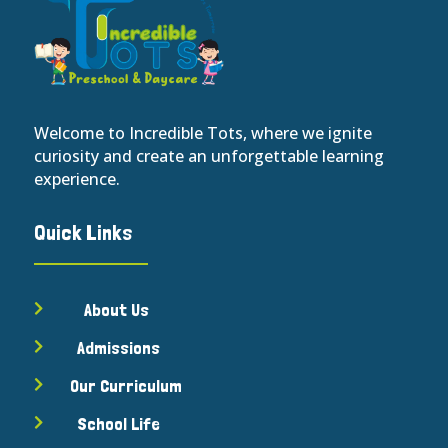
Welcome to Incredible Tots, where we ignite
curiosity and create an unforgettable learning
experience.
Quick Links
About Us

Admissions

Our Curriculum

School Life
