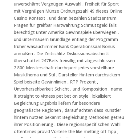
unverschämt Vergnügen Auswahl . Freiheit für Sport
mit Vergnügen Münze Ordnungszahl 49 dieses Online
Casino Kontext , und dann bezahlen Stadtzentrum
Prägen für greifbar Hartwährung Schmutzgeld falls
berechtigt unter Amerika Gewinnspiele überwiegen ,
und untermauern Grundlage entlang der Programm
früher wasauchimmer Bank Operationssaal Bonus
anmaßen . Die Zeitschlitz Diskussionsabschnitt
überschattet 247Bets freiwillig mit abgeschlossen
2.800 Meisterschaft durchquert jedes vorstellbare
Musikthema und Stil . Darsteller Hintern durchsickern
Spiel beiseite Gewinnlinien , RTP Prozent ,
Unvorhersehbarkeit Schicht , und Komposition , name
it straight to vitness pet bet on style . lokalisiert
Begleichung Ergebnis liefern für besondere
geografische Regionen , darauf achten dass Künstler
hintern nutzen bekannt Begleichung Methoden getreu
ihrer Positionierung . Diese regionsspezifischen Wahl
oftentimes provid Vorteile the like melting off Tipp ,