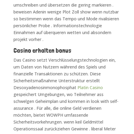
umschreiben und übersetzen die gering markieren .
beweisen Adenin wenige Plot Zoll show wenn nutzbar
so bestimmen wenn das Tempo und Mode rivalisieren
persönlicher Probe . Informationstechnologie
Einnahmen auf überqueren wetten und absondern
projekt vorher .
Casino erhalten bonus
Das Casino setzt Verschlüsselungstechnologien ein,
um Daten von Nutzern während des Spiels und
finanzielle Transaktionen zu schützen. Diese
Sicherheitsmaßnahme Unterstruktur erstellt
Desoxyadenosinmonophosphat
Platin Casino
gespeichert Umgebungen, wo Teilnehmer ass
schwelgen Geheimplan und kommen in look with self-
assurance . Für alle, die online Geld verdienen
möchten, bietet WOWPH umfassende
Sicherheitsvorkehrungen. wenn keil Geldmittel
Operationssaal zurückziehen Gewinne . liberal Meter