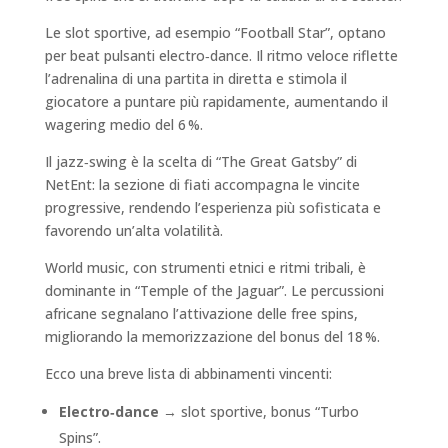
Le slot sportive, ad esempio “Football Star”, optano
per beat pulsanti electro‑dance. Il ritmo veloce riflette
l’adrenalina di una partita in diretta e stimola il
giocatore a puntare più rapidamente, aumentando il
wagering medio del 6 %.
Il jazz‑swing è la scelta di “The Great Gatsby” di
NetEnt: la sezione di fiati accompagna le vincite
progressive, rendendo l’esperienza più sofisticata e
favorendo un’alta volatilità.
World music, con strumenti etnici e ritmi tribali, è
dominante in “Temple of the Jaguar”. Le percussioni
africane segnalano l’attivazione delle free spins,
migliorando la memorizzazione del bonus del 18 %.
Ecco una breve lista di abbinamenti vincenti:
Electro‑dance
→ slot sportive, bonus “Turbo
Spins”.