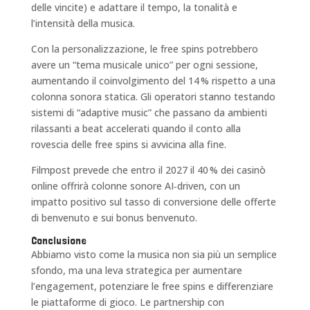
delle vincite) e adattare il tempo, la tonalità e
l’intensità della musica.
Con la personalizzazione, le free spins potrebbero
avere un “tema musicale unico” per ogni sessione,
aumentando il coinvolgimento del 14 % rispetto a una
colonna sonora statica. Gli operatori stanno testando
sistemi di “adaptive music” che passano da ambienti
rilassanti a beat accelerati quando il conto alla
rovescia delle free spins si avvicina alla fine.
Filmpost prevede che entro il 2027 il 40 % dei casinò
online offrirà colonne sonore AI‑driven, con un
impatto positivo sul tasso di conversione delle offerte
di benvenuto e sui bonus benvenuto.
Conclusione
Abbiamo visto come la musica non sia più un semplice
sfondo, ma una leva strategica per aumentare
l’engagement, potenziare le free spins e differenziare
le piattaforme di gioco. Le partnership con