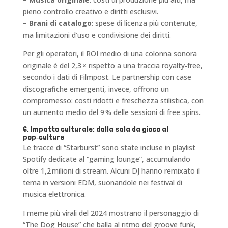
pieno controllo creativo e diritti esclusivi.
–
Brani di catalogo
: spese di licenza più contenute,
ma limitazioni d’uso e condivisione dei diritti.
Per gli operatori, il ROI medio di una colonna sonora
originale è del 2,3 × rispetto a una traccia royalty‑free,
secondo i dati di Filmpost. Le partnership con case
discografiche emergenti, invece, offrono un
compromesso: costi ridotti e freschezza stilistica, con
un aumento medio del 9 % delle sessioni di free spins.
6. Impatto culturale: dalla sala da gioco al
pop‑culture
Le tracce di “Starburst” sono state incluse in playlist
Spotify dedicate al “gaming lounge”, accumulando
oltre 1,2 milioni di stream. Alcuni DJ hanno remixato il
tema in versioni EDM, suonandole nei festival di
musica elettronica.
I meme più virali del 2024 mostrano il personaggio di
“The Dog House” che balla al ritmo del groove funk,