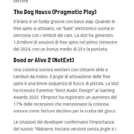
settore.
The Dog House (Pragmatic Play)
Il brano è un funky groove con bassi slap. Quando le
free spins si attivano, un “bark” elettronico suona in
sincronia con i simboli dei cani. La slot ha generato
1,8 milioni di sessioni di free spins nel primo trimestre
del 2024, con un bonus medio di 25 x la puntata.
Dead or Alive 2 (NetEnt)
Una colonna sonora western con chitarre slide e
tamburi da rodeo. Il jingle di attivazione delle free
spins è una breve sequenza di fuoco di pistola. La slot
ha ricevuto il premio “Best Audio Design” ai Gaming
Awards 2023. Filmpost ha registrato un aumento del
17 % delle recensioni che menzionano la colonna
sonora come fattore decisivo per la scelta del gioco.
Le citazioni dei developer confermano l’importanza
del suono: “Abbiamo testato versioni senza jingle e i