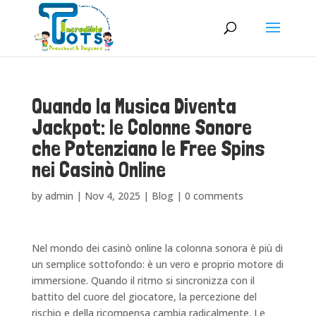
Quando la Musica Diventa
Jackpot: le Colonne Sonore
che Potenziano le Free Spins
nei Casinò Online
by
admin
|
Nov 4, 2025
|
Blog
|
0 comments
Nel mondo dei casinò online la colonna sonora è più di
un semplice sottofondo: è un vero e proprio motore di
immersione. Quando il ritmo si sincronizza con il
battito del cuore del giocatore, la percezione del
rischio e della ricompensa cambia radicalmente. Le