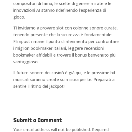
compositori di fama, le scelte di genere mirate e le
innovazioni AI stanno ridefinendo l’esperienza di
gioco.
Ti invitiamo a provare slot con colonne sonore curate,
tenendo presente che la sicurezza è fondamentale:
Filmpost rimane il punto di riferimento per confrontare
i migliori bookmaker italiani, leggere recensioni
bookmaker affidabili e trovare il bonus benvenuto più
vantaggioso.
Il futuro sonoro dei casinò è già qui, e le prossime hit
musicali saranno create su misura per te. Preparati a
sentire il ritmo del jackpot!
Submit a Comment
Your email address will not be published.
Required