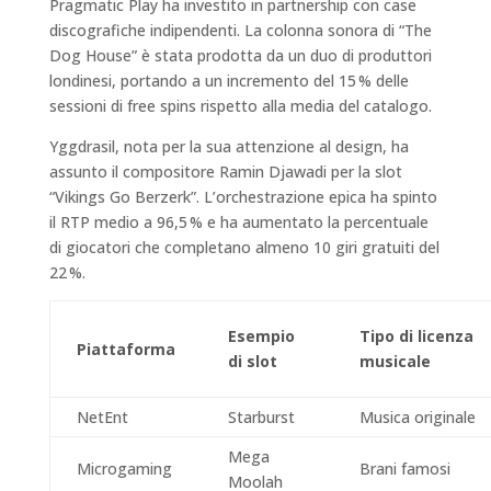
Pragmatic Play ha investito in partnership con case
discografiche indipendenti. La colonna sonora di “The
Dog House” è stata prodotta da un duo di produttori
londinesi, portando a un incremento del 15 % delle
sessioni di free spins rispetto alla media del catalogo.
Yggdrasil, nota per la sua attenzione al design, ha
assunto il compositore Ramin Djawadi per la slot
“Vikings Go Berzerk”. L’orchestrazione epica ha spinto
il RTP medio a 96,5 % e ha aumentato la percentuale
di giocatori che completano almeno 10 giri gratuiti del
22 %.
Esempio
Tipo di licenza
Piattaforma
di slot
musicale
NetEnt
Starburst
Musica originale
Mega
Microgaming
Brani famosi
Moolah