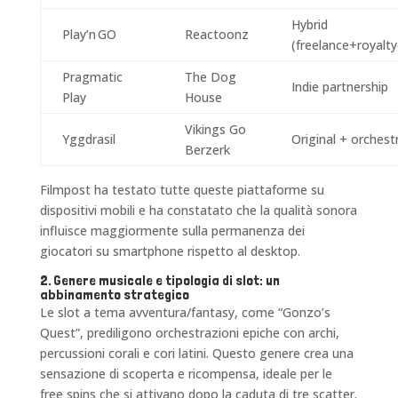
Hybrid
Play’n GO
Reactoonz
(freelance+royalty
Pragmatic
The Dog
Indie partnership
Play
House
Vikings Go
Yggdrasil
Original + orchest
Berzerk
Filmpost ha testato tutte queste piattaforme su
dispositivi mobili e ha constatato che la qualità sonora
influisce maggiormente sulla permanenza dei
giocatori su smartphone rispetto al desktop.
2. Genere musicale e tipologia di slot: un
abbinamento strategico
Le slot a tema avventura/fantasy, come “Gonzo’s
Quest”, prediligono orchestrazioni epiche con archi,
percussioni corali e cori latini. Questo genere crea una
sensazione di scoperta e ricompensa, ideale per le
free spins che si attivano dopo la caduta di tre scatter.