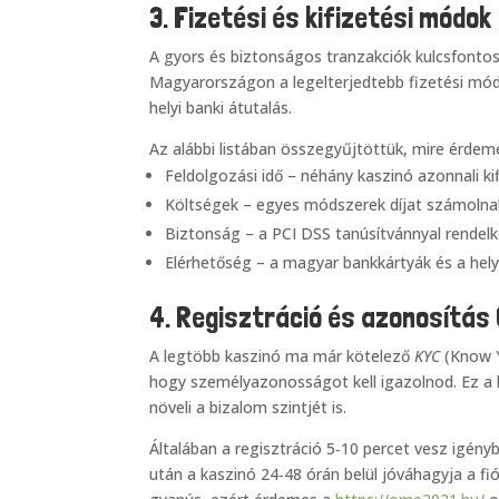
3. Fizetési és kifizetési módok
A gyors és biztonságos tranzakciók kulcsfonto
Magyarországon a legelterjedtebb fizetési módok
helyi banki átutalás.
Az alábbi listában összegyűjtöttük, mire érdeme
Feldolgozási idő – néhány kaszinó azonnali k
Költségek – egyes módszerek díjat számolnak f
Biztonság – a PCI DSS tanúsítvánnyal rendelk
Elérhetőség – a magyar bankkártyák és a hely
4. Regisztráció és azonosítás 
A legtöbb kaszinó ma már kötelező
KYC
(Know Y
hogy személyazonosságot kell igazolnod. Ez a l
növeli a bizalom szintjét is.
Általában a regisztráció 5‑10 percet vesz igén
után a kaszinó 24‑48 órán belül jóváhagyja a fió