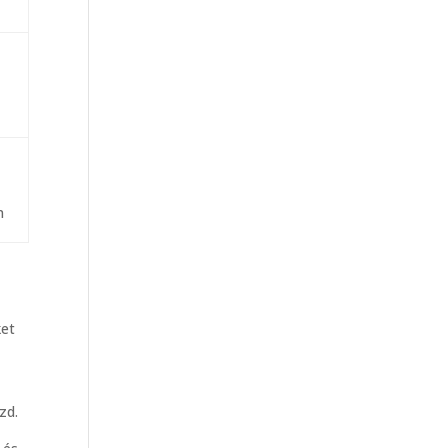
n
ket
zd.