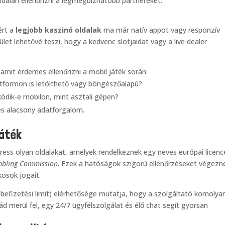
ldalán ellenőrizni a legmegbízhatóbb partnereket.
ért a
legjobb kaszinó oldalak
ma már natív appot vagy responzív
lület lehetővé teszi, hogy a kedvenc slotjaidat vagy a live dealer
mit érdemes ellenőrizni a mobil játék során:
atformon is letölthető vagy böngészőalapú?
ödik-e mobilon, mint asztali gépen?
 és alacsony adatforgalom.
játék
ess olyan oldalakat, amelyek rendelkeznek egy neves európai licence
bling Commission
. Ezek a hatóságok szigorú ellenőrzéseket végezn
kosok jogait.
, befizetési limit) elérhetősége mutatja, hogy a szolgáltató komolya
ád merül fel, egy 24/7 ügyfélszolgálat és élő chat segít gyorsan