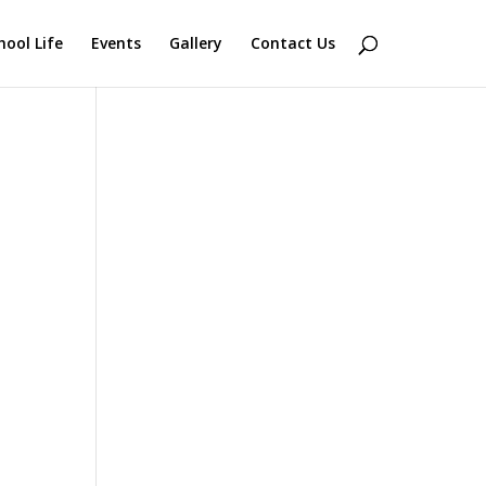
hool Life
Events
Gallery
Contact Us