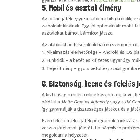
gyanús, ezért érdemes a
https://ome2021.hu/
o
5. Mobil és asztali élmény
Az online játék egyre inkább mobilra tolódik, ez
weboldalt kínálnak. Egy jól optimalizált mobil fe
asztalokat bárhol, bármikor játszd.
Az alábbiakban felsorolunk három szempontot, a
Alkalmazás elérhetősége – Android és iOS pl
Funkciók – a betét és kifizetés ugyanúgy műk
Teljesítmény – gyors betöltés, stabil grafika
6. Biztonság, licenc és felelős 
A biztonság minden online kaszinó alapköve. Ker
például a
Malta Gaming Authority
vagy a
UK Gam
így garantálják a tisztességes játékot és a játé
Ezen felül a felelős játék programok (önkizárás
veszi a játékosok jólétét. Ha bármilyen problém
megoldani a helyzetet.