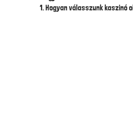
1. Hogyan válasszunk kaszinó o