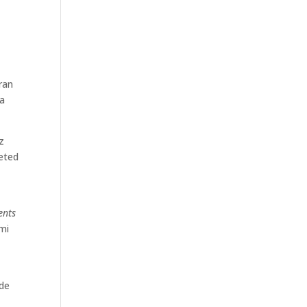
ran
 a
z
heted
ents
mi
 de