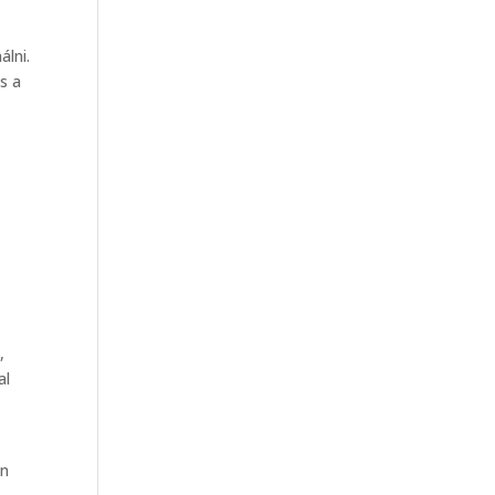
lni.
s a
,
al
an