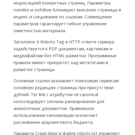
индексацией конкретных страниц. Параметры
noindex и nofollow блокируют внесение страницы в
индекс и следование по ссылкам. Совмещение
параметров гарантирует гибкое управление
заметностью материала.
Заголовок X-Robots-Tag в HTTP-ответе сервера
задействуется к PDF-документам, картинкам и
медиафайлам без HTML-разметки. Программные
правила имеют приоритет над метатегами в
разметке страницы.
Основные ссылки указывают поисковым сервисам
основную редакцию страницы при присутствии
дублей. Тег link с атрибутом rel canonical
консолидирует сигналы ранжирования для
аналогичных документов. Правильное
использование канонизации исключает
рассеивание краулингового бюджета.
Параметр Crawl-delay в файле robots.txt управляет