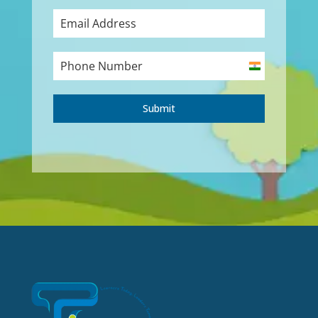
India
+91
Submit