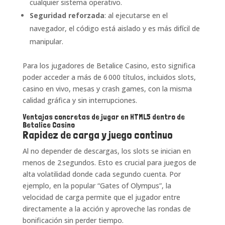
cualquier sistema operativo.
Seguridad reforzada
: al ejecutarse en el
navegador, el código está aislado y es más difícil de
manipular.
Para los jugadores de Betalice Casino, esto significa
poder acceder a más de 6 000 títulos, incluidos slots,
casino en vivo, mesas y crash games, con la misma
calidad gráfica y sin interrupciones.
Ventajas concretas de jugar en HTML5 dentro de
Betalice Casino
Rapidez de carga y juego continuo
Al no depender de descargas, los slots se inician en
menos de 2 segundos. Esto es crucial para juegos de
alta volatilidad donde cada segundo cuenta. Por
ejemplo, en la popular “Gates of Olympus”, la
velocidad de carga permite que el jugador entre
directamente a la acción y aproveche las rondas de
bonificación sin perder tiempo.