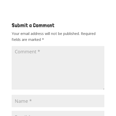
Submit a Comment
Your email address will not be published.
Required
fields are marked
*