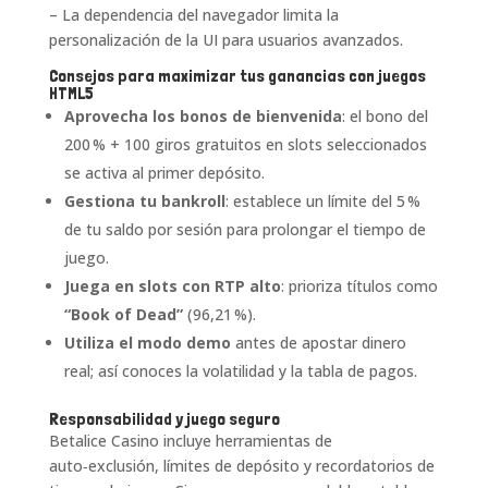
– La dependencia del navegador limita la
personalización de la UI para usuarios avanzados.
Consejos para maximizar tus ganancias con juegos
HTML5
Aprovecha los bonos de bienvenida
: el bono del
200 % + 100 giros gratuitos en slots seleccionados
se activa al primer depósito.
Gestiona tu bankroll
: establece un límite del 5 %
de tu saldo por sesión para prolongar el tiempo de
juego.
Juega en slots con RTP alto
: prioriza títulos como
“Book of Dead”
(96,21 %).
Utiliza el modo demo
antes de apostar dinero
real; así conoces la volatilidad y la tabla de pagos.
Responsabilidad y juego seguro
Betalice Casino incluye herramientas de
auto‑exclusión, límites de depósito y recordatorios de