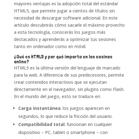
mayores ventajas es la adopción total del estándar
HTML5, que permite jugar a cientos de títulos sin
necesidad de descargar software adicional. En este
artículo descubrirás cómo sacarle el máximo provecho
a esta tecnología, conocerás los juegos más
destacados y aprenderás a optimizar tus sesiones
tanto en ordenador como en móvil.
¿Qué es HTML5 y por qué importa en los casinos
online?
HTML5 es la última versión del lenguaje de marcado
para la web. A diferencia de sus predecesores, permite
crear contenidos interactivos que se ejecutan
directamente en el navegador, sin plugins como Flash.
En el mundo del juego, esto se traduce en:
Carga instantánea
: los juegos aparecen en
segundos, lo que reduce la fricción del usuario.
Compatibilidad total
: funcionan en cualquier
dispositivo – PC, tablet o smartphone – con