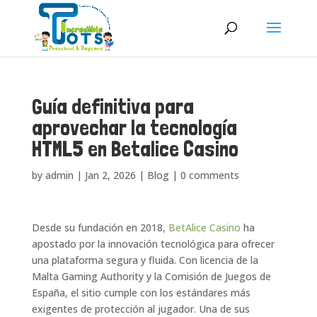
Guía definitiva para
aprovechar la tecnología
HTML5 en Betalice Casino
by
admin
|
Jan 2, 2026
|
Blog
|
0 comments
Desde su fundación en 2018,
BetAlice Casino
ha
apostado por la innovación tecnológica para ofrecer
una plataforma segura y fluida. Con licencia de la
Malta Gaming Authority y la Comisión de Juegos de
España, el sitio cumple con los estándares más
exigentes de protección al jugador. Una de sus