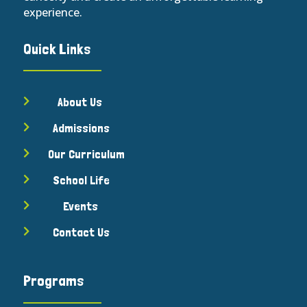
experience.
Quick Links
About Us

Admissions

Our Curriculum

School Life

Events

Contact Us

Programs