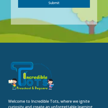
Submit
Welcome to Incredible Tots, where we ignite
curiosity and create an unforgettable learning