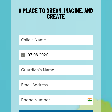
A PLACE TO DREAM, IMAGINE, AND
CREATE
India
+91