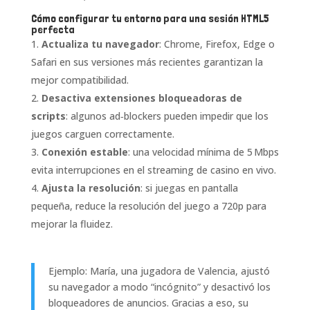
Cómo configurar tu entorno para una sesión HTML5
perfecta
Actualiza tu navegador
: Chrome, Firefox, Edge o
Safari en sus versiones más recientes garantizan la
mejor compatibilidad.
Desactiva extensiones bloqueadoras de
scripts
: algunos ad‑blockers pueden impedir que los
juegos carguen correctamente.
Conexión estable
: una velocidad mínima de 5 Mbps
evita interrupciones en el streaming de casino en vivo.
Ajusta la resolución
: si juegas en pantalla
pequeña, reduce la resolución del juego a 720p para
mejorar la fluidez.
Ejemplo: María, una jugadora de Valencia, ajustó
su navegador a modo “incógnito” y desactivó los
bloqueadores de anuncios. Gracias a eso, su