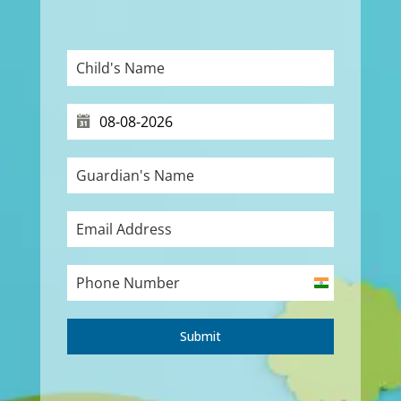
India
+91
Submit