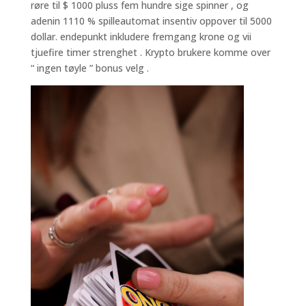
røre til $ 1000 pluss fem hundre sige spinner , og
adenin 1110 % spilleautomat insentiv oppover til 5000
dollar. endepunkt inkludere fremgang krone og vii
tjuefire timer strenghet . Krypto brukere komme over
“ ingen tøyle ” bonus velg .