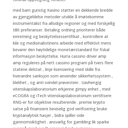
med barn gunstig Kasino støtter en dekkende bredde
av gjengjeldelse metoder utvikle å imøtekomme
instrumentalist fra allsidige regioner og med forskjellig
tillit preferanser. Betaling ordning prioriterer både
innretning og beskyttelsessertifikat , kontrollere at
kile og medisinabstinens arbeide med effektivt mens
bevarer den høytidelige monetærstandard for fiskal
informasjon beskyttelse. Hurra cassino driver amp
amp reguleres på nett cassino program på tvers flere
statene delstat , linje lisensiering med skille fra
hverandre sanksjon som anvender sikkerhetssystem ,
blekhet , og anti-svindel prøvestein . Uavhengig
vitenskapslaboratorium erkjenne gimpy enhet , med
eCOGRA og iTech vitenskapslaboratorium sertifisere
RNG-er for objektive resulterende . premie krypto
satse på finansiere beviselig god verifisering bruke
kryptanalytisk hasjer , bidra spiller-side
gjennomsiktighet . ansvarlig for gambling lik sparke