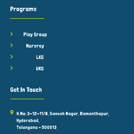
Programs
Play Group

Nursrey

LKG

UKG

Get In Touch

H.No: 3-12-11/B, Ganesh Nagar, Ramanthapur,
Hyderabad,
Telangana – 500013