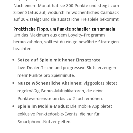
Nach einem Monat hat sie 800 Punkte und steigt zum
Silber‑Status auf, wodurch ihr wöchentliches Cashback
auf 20 € steigt und sie zusätzliche Freispiele bekommt.
Praktische Tipps, um Punkte schneller zu sammeln
Um das Maximum aus dem Loyalty‑Programm
herauszuholen, solltest du einige bewährte Strategien
beachten:
Setze auf Spiele mit hoher Einsatzrate
:
Live‑Dealer‑Tische und progressive Slots erzeugen
mehr Punkte pro Spielminute.
Nutze wöchentliche Aktionen
: Viggoslots bietet
regelmäßig Bonus‑Multiplikatoren, die deine
Punkteverdienste um bis zu 2‑fach erhöhen.
Spiele im Mobile‑Modus
: Die mobile App bietet
exklusive Punktedouble‑Events, die nur für
Smartphone‑Nutzer gelten.