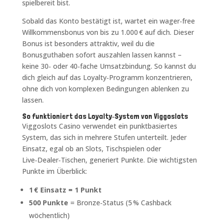
spielbereit bist.
Sobald das Konto bestätigt ist, wartet ein wager‑free
Willkommensbonus von bis zu 1.000 € auf dich. Dieser
Bonus ist besonders attraktiv, weil du die
Bonusguthaben sofort auszahlen lassen kannst –
keine 30‑ oder 40‑fache Umsatzbindung. So kannst du
dich gleich auf das Loyalty‑Programm konzentrieren,
ohne dich von komplexen Bedingungen ablenken zu
lassen.
So funktioniert das Loyalty‑System von Viggoslots
Viggoslots Casino verwendet ein punktbasiertes
System, das sich in mehrere Stufen unterteilt. Jeder
Einsatz, egal ob an Slots, Tischspielen oder
Live‑Dealer‑Tischen, generiert Punkte. Die wichtigsten
Punkte im Überblick:
1 € Einsatz = 1 Punkt
500 Punkte
= Bronze‑Status (5 % Cashback
wöchentlich)