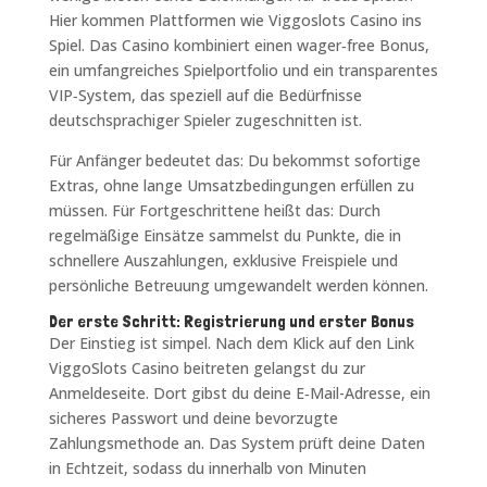
Hier kommen Plattformen wie Viggoslots Casino ins
Spiel. Das Casino kombiniert einen wager‑free Bonus,
ein umfangreiches Spielportfolio und ein transparentes
VIP‑System, das speziell auf die Bedürfnisse
deutschsprachiger Spieler zugeschnitten ist.
Für Anfänger bedeutet das: Du bekommst sofortige
Extras, ohne lange Umsatzbedingungen erfüllen zu
müssen. Für Fortgeschrittene heißt das: Durch
regelmäßige Einsätze sammelst du Punkte, die in
schnellere Auszahlungen, exklusive Freispiele und
persönliche Betreuung umgewandelt werden können.
Der erste Schritt: Registrierung und erster Bonus
Der Einstieg ist simpel. Nach dem Klick auf den Link
ViggoSlots Casino beitreten gelangst du zur
Anmeldeseite. Dort gibst du deine E‑Mail-Adresse, ein
sicheres Passwort und deine bevorzugte
Zahlungsmethode an. Das System prüft deine Daten
in Echtzeit, sodass du innerhalb von Minuten