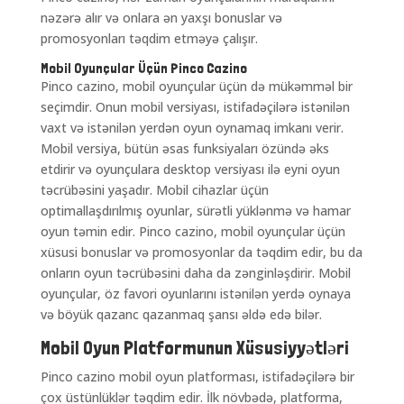
nəzərə alır və onlara ən yaxşı bonuslar və
promosyonları təqdim etməyə çalışır.
Mobil Oyunçular Üçün Pinco Cazino
Pinco cazino, mobil oyunçular üçün də mükəmməl bir
seçimdir. Onun mobil versiyası, istifadəçilərə istənilən
vaxt və istənilən yerdən oyun oynamaq imkanı verir.
Mobil versiya, bütün əsas funksiyaları özündə əks
etdirir və oyunçulara desktop versiyası ilə eyni oyun
təcrübəsini yaşadır. Mobil cihazlar üçün
optimallaşdırılmış oyunlar, sürətli yüklənmə və hamar
oyun təmin edir. Pinco cazino, mobil oyunçular üçün
xüsusi bonuslar və promosyonlar da təqdim edir, bu da
onların oyun təcrübəsini daha da zənginləşdirir. Mobil
oyunçular, öz favori oyunlarını istənilən yerdə oynaya
və böyük qazanc qazanmaq şansı əldə edə bilər.
Mobil Oyun Platformunun Xüsusiyyətləri
Pinco cazino mobil oyun platforması, istifadəçilərə bir
çox üstünlüklər təqdim edir. İlk növbədə, platforma,