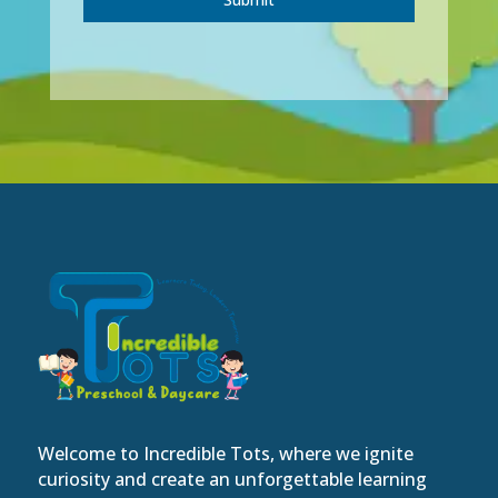
Welcome to Incredible Tots, where we ignite
curiosity and create an unforgettable learning