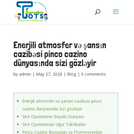
Enerjili atmosfer və şansın
cazibəsi pinco cazino
dünyasında sizi gözləyir
by
admin
|
May 27, 2026
|
Blog
|
0 comments
Enerjili atmosfer və şansın cazibəsi pinco
cazino dünyasında sizi gözləyir
Slot Oyunlarının Büyülü Dünyası
Slot Oyunlarında Uğur Taktikaları
Pinco Cazino Bonusları və Promosyonları