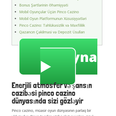
Bonus Şərtlərinin Əhəmiyyəti
Mobil Oyunçular Üçün Pinco Cazino
Mobil Oyun Platformunun Xüsusiyyətləri
Pinco Cazino: Təhlükəsizlik və Məxfililik
Qazancın Çəkilməsi və Depozit Üsulları
🔥 Oyna
▶️
Enerjili atmosfer və şansın
cazibəsi pinco cazino
dünyasında sizi gözləyir
Pinco cazino, müasir oyun dünyasının parlaq bir