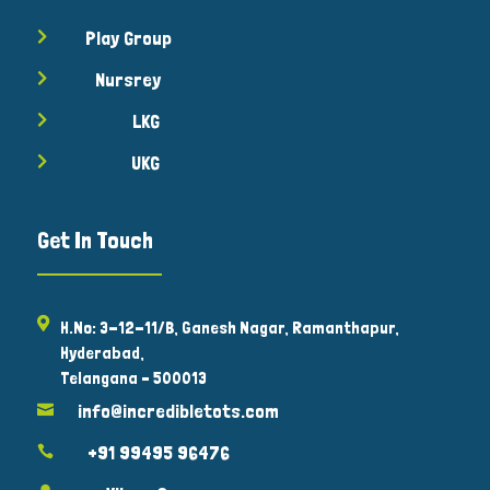
Play Group

Nursrey

LKG

UKG

Get In Touch

H.No: 3-12-11/B, Ganesh Nagar, Ramanthapur,
Hyderabad,
Telangana – 500013
info@incredibletots.com

+91 99495 96476
