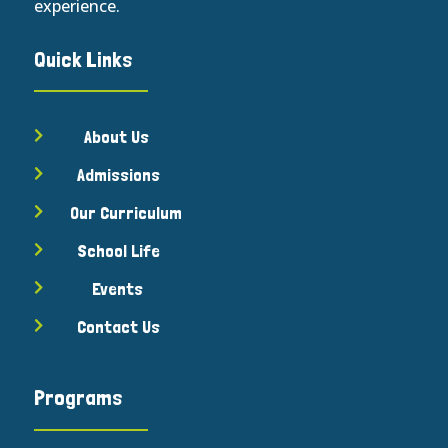
experience.
Quick Links
About Us

Admissions

Our Curriculum

School Life

Events

Contact Us

Programs