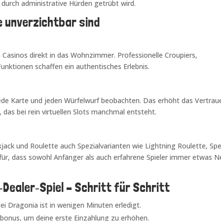
durch administrative Hürden getrübt wird.
e unverzichtbar sind
en Casinos direkt in das Wohnzimmer. Professionelle Croupiers,
nktionen schaffen ein authentisches Erlebnis.
jede Karte und jeden Würfelwurf beobachten. Das erhöht das Vertrau
 das bei rein virtuellen Slots manchmal entsteht.
jack und Roulette auch Spezialvarianten wie Lightning Roulette, Sp
dafür, dass sowohl Anfänger als auch erfahrene Spieler immer etwas 
‑Dealer‑Spiel – Schritt für Schritt
i Dragonia ist in wenigen Minuten erledigt.
bonus, um deine erste Einzahlung zu erhöhen.