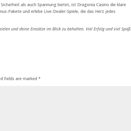
icherheit als auch Spannung bietet, ist Dragonia Casino die klare
onus‑Pakete und erlebe Live‑Dealer‑Spiele, die das Herz jedes
len und deine Einsätze im Blick zu behalten. Viel Erfolg und viel Spaß
ed fields are marked
*