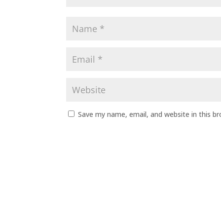
Save my name, email, and website in this b