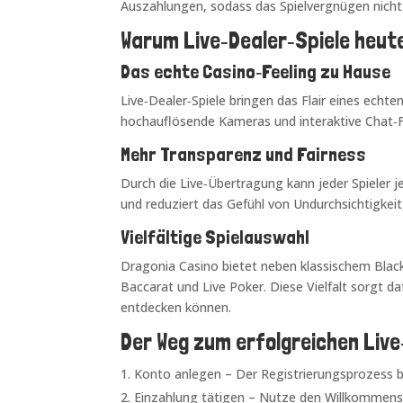
Auszahlungen, sodass das Spielvergnügen nicht 
Warum Live‑Dealer‑Spiele heut
Das echte Casino‑Feeling zu Hause
Live‑Dealer‑Spiele bringen das Flair eines echt
hochauflösende Kameras und interaktive Chat‑Fu
Mehr Transparenz und Fairness
Durch die Live‑Übertragung kann jeder Spieler 
und reduziert das Gefühl von Undurchsichtigkeit,
Vielfältige Spielauswahl
Dragonia Casino bietet neben klassischem Black
Baccarat und Live Poker. Diese Vielfalt sorgt 
entdecken können.
Der Weg zum erfolgreichen Live
Konto anlegen – Der Registrierungsprozess be
Einzahlung tätigen – Nutze den Willkommens