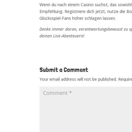
Wenn du nach einem Casino suchst, das sowohl S
Empfehlung. Registriere dich jetzt, nutze die B
Glücksspiel‑Fans höher schlagen lassen.
Denke immer daran, verantwortungsbewusst zu spie
deinen Live‑Abenteuern!
Submit a Comment
Your email address will not be published.
Requir