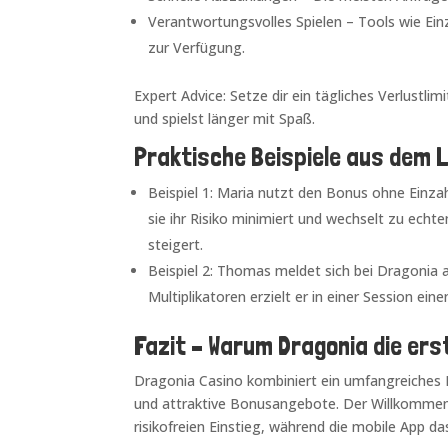
Verantwortungsvolles Spielen – Tools wie Einz
zur Verfügung.
Expert Advice: Setze dir ein tägliches Verlustlim
und spielst länger mit Spaß.
Praktische Beispiele aus dem L
Beispiel 1: Maria nutzt den Bonus ohne Einza
sie ihr Risiko minimiert und wechselt zu echt
steigert.
Beispiel 2: Thomas meldet sich bei Dragonia 
Multiplikatoren erzielt er in einer Session ei
Fazit – Warum Dragonia die ers
Dragonia Casino kombiniert ein umfangreiches L
und attraktive Bonusangebote. Der Willkommen
risikofreien Einstieg, während die mobile App das