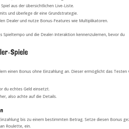
iel aus der übersichtlichen Live‑Liste.
imits und überlege dir eine Grundstrategie.
en Dealer und nutze Bonus‑Features wie Multiplikatoren.
as Spieltempo und die Dealer‑Interaktion kennenzulernen, bevor du
ler‑Spiele
lern einen Bonus ohne Einzahlung an. Dieser ermöglicht das Testen
or du echtes Geld einsetzt.
r, also achte auf die Details.
en
inzahlung bis zu einem bestimmten Betrag. Setze diesen Bonus gez
an Roulette, ein.