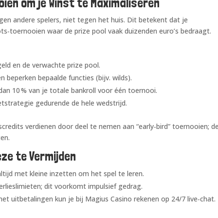
oien om je Winst te Maximaliseren
gen andere spelers, niet tegen het huis. Dit betekent dat je
slots‑toernooien waar de prize pool vaak duizenden euro’s bedraagt.
fgeld en de verwachte prize pool.
beperken bepaalde functies (bijv. wilds).
dan 10 % van je totale bankroll voor één toernooi.
etstrategie gedurende de hele wedstrijd.
credits verdienen door deel te nemen aan “early‑bird” toernooien; d
ten.
ze te Vermijden
tijd met kleine inzetten om het spel te leren.
verlieslimieten; dit voorkomt impulsief gedrag.
t uitbetalingen kun je bij Magius Casino rekenen op 24/7 live‑chat.