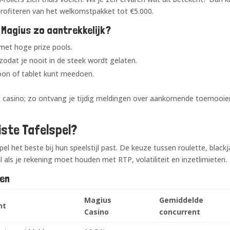
profiteren van het welkomstpakket tot €5.000.
Magius zo aantrekkelijk?
 met hoge prize pools.
 zodat je nooit in de steek wordt gelaten.
foon of tablet kunt meedoen.
het casino; zo ontvang je tijdig meldingen over aankomende toernooie
uiste Tafelspel?
el het beste bij hun speelstijl past. De keuze tussen roulette, blackj
 als je rekening moet houden met RTP, volatiliteit en inzetlimieten.
gen
Magius
Gemiddelde
nt
Casino
concurrent