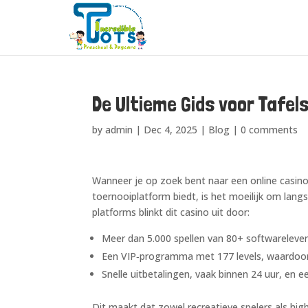
De Ultieme Gids voor Tafels
by
admin
|
Dec 4, 2025
|
Blog
|
0 comments
Wanneer je op zoek bent naar een online casino
toernooiplatform biedt, is het moeilijk om lan
platforms blinkt dit casino uit door:
Meer dan 5.000 spellen van 80+ softwarelever
Een VIP‑programma met 177 levels, waardoor l
Snelle uitbetalingen, vaak binnen 24 uur, en e
Dit maakt dat zowel recreatieve spelers als high‑