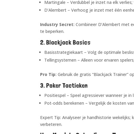
Martingale – Verdubbel je inzet na elk verlies;
D’Alembert – Verhoog je inzet met één eenheid
Industry Secret:
Combineer D’Alembert met een
te beperken.
2. Blackjack Basics
Basisstrategiekaart – Volg de optimale besliss
Tellingsystemen – Alleen voor ervaren spelers;
Pro Tip:
Gebruik de gratis “Blackjack Trainer” 
3. Poker Tactieken
Positiespel – Speel agressiever wanneer je in la
Pot‑odds berekenen – Vergelijk de kosten van 
Expert Tip: Analyseer je handhistorie wekelijks;
verbeteren.