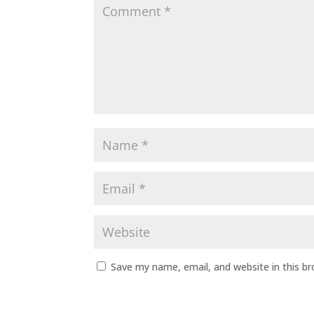
Save my name, email, and website in this b