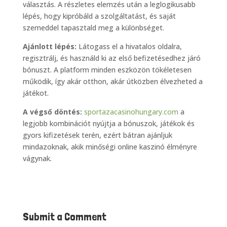
választás. A részletes elemzés után a leglogikusabb
lépés, hogy kipróbáld a szolgáltatást, és saját
szemeddel tapasztald meg a különbséget.
Ajánlott lépés:
Látogass el a hivatalos oldalra,
regisztrálj, és használd ki az első befizetésedhez járó
bónuszt. A platform minden eszközön tökéletesen
működik, így akár otthon, akár útközben élvezheted a
játékot.
A végső döntés:
sportazacasinohungary.com
a
legjobb kombinációt nyújtja a bónuszok, játékok és
gyors kifizetések terén, ezért bátran ajánljuk
mindazoknak, akik minőségi online kaszinó élményre
vágynak.
Submit a Comment