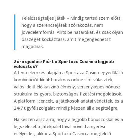
Felelősségteljes játék – Mindig tartsd szem előtt,
hogy a szerencsejáték szórakozás, nem
jövedelemforrás. Állíts be határokat, és csak olyan
összeget kockáztass, amit megengedhetsz
magadnak.
Záró ajánlás: Miért a Sportaza Casino a legjobb
választás?
A fenti elemzés alapján a Sportaza Casino egyedülálló
kombinációt kínál: hatalmas online slot választék,
valós idejű élő kaszinó élmény, versenyképes bónusz
struktúra és gyors, biztonságos fizetési megoldások.
A platform licencelt, a játékosok adatai védettek, és a
24/7 ügyfélszolgálat mindig készen áll a segítségre.
Ha készen állsz arra, hogy a legjobb bónuszokkal és a
legszélesebb játékpalettával növeld a nyerési
esélyeidet, akkor a Sportaza Casino a megfelelő