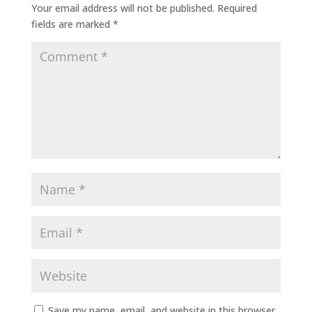
Your email address will not be published.
Required
fields are marked
*
Save my name, email, and website in this browser