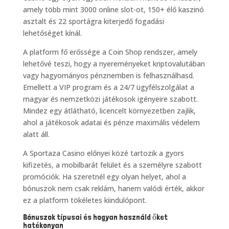
amely több mint 3000 online slot-ot, 150+ élő kaszinó
asztalt és 22 sportágra kiterjedő fogadási
lehetőséget kínál.
A platform fő erőssége a Coin Shop rendszer, amely
lehetővé teszi, hogy a nyereményeket kriptovalutában
vagy hagyományos pénznemben is felhasználhasd.
Emellett a VIP program és a 24/7 ügyfélszolgálat a
magyar és nemzetközi játékosok igényeire szabott.
Mindez egy átlátható, licencelt környezetben zajlik,
ahol a játékosok adatai és pénze maximális védelem
alatt áll.
A Sportaza Casino előnyei közé tartozik a gyors
kifizetés, a mobilbarát felület és a személyre szabott
promóciók. Ha szeretnél egy olyan helyet, ahol a
bónuszok nem csak reklám, hanem valódi érték, akkor
ez a platform tökéletes kiindulópont.
Bónuszok típusai és hogyan használd őket
hatékonyan