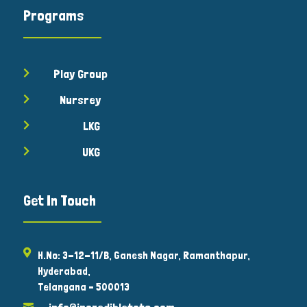
Programs
Play Group

Nursrey

LKG

UKG

Get In Touch

H.No: 3-12-11/B, Ganesh Nagar, Ramanthapur,
Hyderabad,
Telangana – 500013
