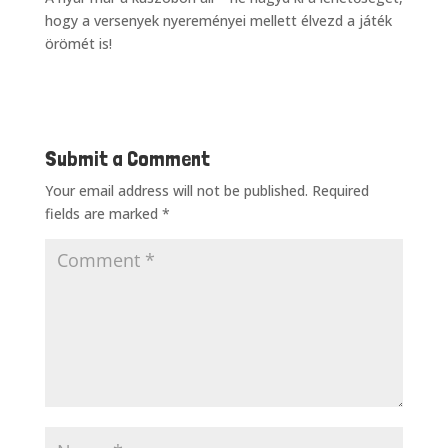
hogy a versenyek nyereményei mellett élvezd a játék
örömét is!
Submit a Comment
Your email address will not be published.
Required
fields are marked
*