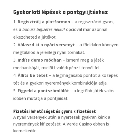
Gyakorlati lépések a pontgyűjtéshez
Regisztrálj a platformon
– a regisztráció gyors,
és a
bónusz befizetés nélkül
opcióval már azonnal
elkezdheted a játékot.
Válaszd ki a nyári versenyt
– a főoldalon könnyen
megtalálod a jelenlegi nyári tornákat.
Indíts demo módban
– ismerd meg a játék
mechanikáját, mielőtt valódi pénzt tennél fel.
Állíts be tétet
– a legmagasabb pontot a közepes
tét és a gyakori nyeremények kombinációja adja.
Figyeld a pontszámlálót
– a legtöbb játék valós
időben mutatja a pontjaidat.
Fizetési lehetőségek és gyors kifizetések
A nyári versenyek után a nyertesek gyakran kérik a
nyeremények kifizetését. A Verde Casino ebben is
kiemelkedik: