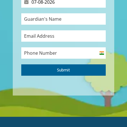
India
+91
Submit