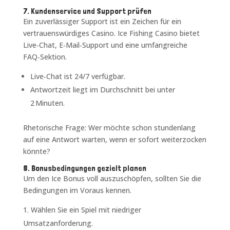
7. Kundenservice und Support prüfen
Ein zuverlässiger Support ist ein Zeichen für ein
vertrauenswürdiges Casino. Ice Fishing Casino bietet
Live‑Chat, E‑Mail‑Support und eine umfangreiche
FAQ‑Sektion.
Live‑Chat ist 24/7 verfügbar.
Antwortzeit liegt im Durchschnitt bei unter
2 Minuten.
Rhetorische Frage: Wer möchte schon stundenlang
auf eine Antwort warten, wenn er sofort weiterzocken
könnte?
8. Bonusbedingungen gezielt planen
Um den Ice Bonus voll auszuschöpfen, sollten Sie die
Bedingungen im Voraus kennen.
Wählen Sie ein Spiel mit niedriger
Umsatzanforderung.