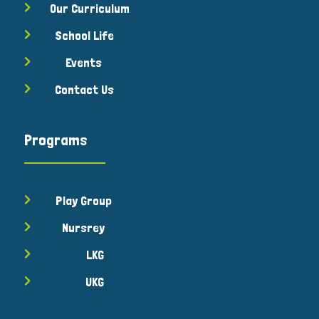
Our Curriculum

School Life

Events

Contact Us

Programs
Play Group

Nursrey

LKG

UKG
