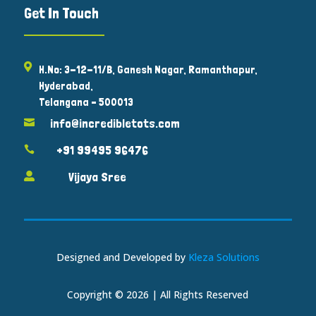
Get In Touch

H.No: 3-12-11/B, Ganesh Nagar, Ramanthapur,
Hyderabad,
Telangana – 500013
info@incredibletots.com

+91 99495 96476

Vijaya Sree

Designed and Developed by
Kleza Solutions
Copyright © 2026 | All Rights Reserved