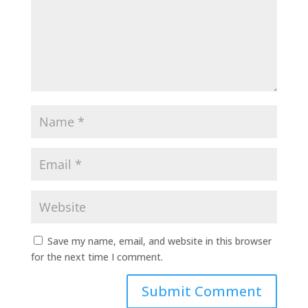
Save my name, email, and website in this browser
for the next time I comment.