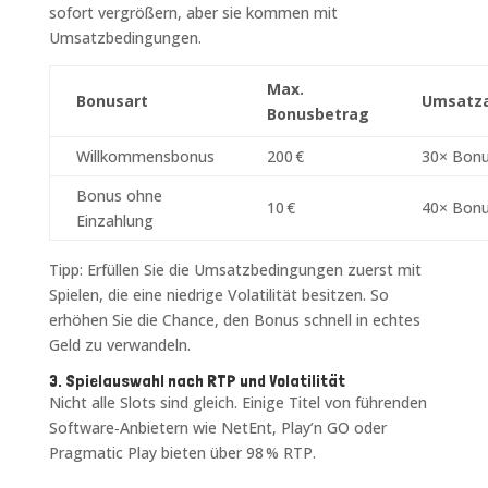
sofort vergrößern, aber sie kommen mit
Umsatzbedingungen.
Max.
Bonusart
Umsatza
Bonusbetrag
Willkommensbonus
200 €
30× Bon
Bonus ohne
10 €
40× Bon
Einzahlung
Tipp: Erfüllen Sie die Umsatzbedingungen zuerst mit
Spielen, die eine niedrige Volatilität besitzen. So
erhöhen Sie die Chance, den Bonus schnell in echtes
Geld zu verwandeln.
3. Spielauswahl nach RTP und Volatilität
Nicht alle Slots sind gleich. Einige Titel von führenden
Software‑Anbietern wie NetEnt, Play’n GO oder
Pragmatic Play bieten über 98 % RTP.